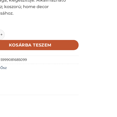
ga, kiegészítője. Alkalmazható
sz; koszorú; home decor
sához.
b pikk; natúr/piros ; csúcsos 3.5cm széles kalapú mennyisé
KOSÁRBA TESZEM
:
5999081685099
:
Ősz