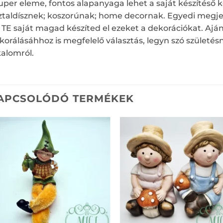
uper eleme, fontos alapanyaga lehet a saját készítéső k
ztaldísznek; koszorúnak; home decornak. Egyedi megjel
 TE saját magad készíted el ezeket a dekorációkat. Aj
korálásáhhoz is megfelelő választás, legyn szó születé
kalomról.
APCSOLÓDÓ TERMÉKEK