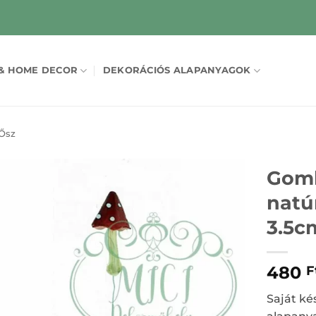
& HOME DECOR
DEKORÁCIÓS ALAPANYAGOK
Ősz
Gomb
natúr
3.5c
480
F
Saját ké