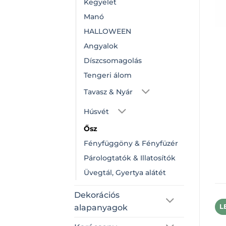
Kegyelet
Manó
HALLOWEEN
Angyalok
Díszcsomagolás
Tengeri álom
Tavasz & Nyár
Húsvét
Ősz
Fényfüggöny & Fényfüzér
Párologtatók & Illatosítók
Üvegtál, Gyertya alátét
Dekorációs
alapanyagok
L