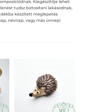
ompozíciódnak. Kiegészítője lehet:
enést tudsz biztosítani lakásodnak,
ándékba készített meglepetés
snap, névnap, vagy más ünnepi