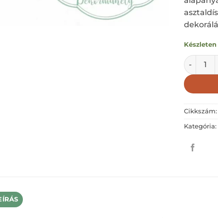
alapanya
asztaldí
dekorálá
Készleten
Gomba; ha
Cikkszám
Kategória
EÍRÁS