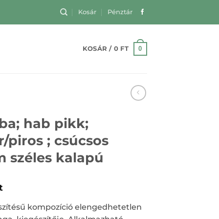
Kosár
Pénztár
0
KOSÁR /
0
FT
a; hab pikk;
/piros ; csúcsos
m széles kalapú
t
szítésű kompozíció elengedhetetlen