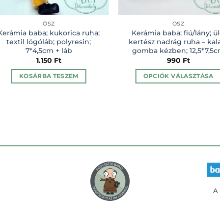
ŐSZ
ŐSZ
Kerámia baba; kukorica ruha;
Kerámia baba; fiú/lány; ül
textil lógóláb; polyresin;
kertész nadrág ruha – kal
7*4,5cm + láb
gomba kézben; 12,5*7,5
1.150
Ft
990
Ft
KOSÁRBA TESZEM
OPCIÓK VÁLASZTÁSA
Ennek
a
terméknek
több
variációja
van.
A
változatok
a
termékolda
A 
választható
ki