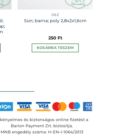
ŐSZ
ŐS
ő;
Fa tábla; ajtóko
Sün; barna; poly 2,8x2x1,6cm
ap;
Isten Hozott; 
cm
minta; 
250
Ft
2.4
KOSÁRBA TESZEM
KOSÁRBA
lon
kényelmes és biztonságos online fizetést a
Barion Payment Zrt. biztosítja.
k
MNB engedély száma: H-EN-I-1064/2013