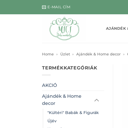
Skip
E-MAIL CÍM
to
content
AJÁNDÉK 
Home
»
Üzlet
»
Ajándék & Home decor
»
TERMÉKKATEGÓRIÁK
AKCIÓ
Ajándék & Home
decor
"Kültéri" Babák & Figurák
Újév