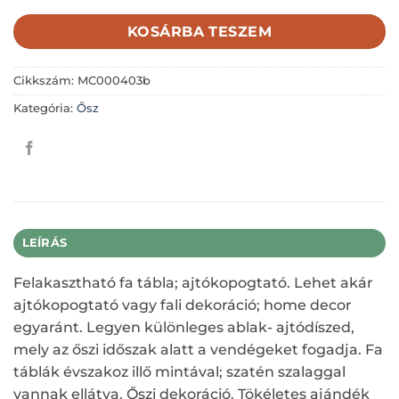
KOSÁRBA TESZEM
Cikkszám:
MC000403b
Kategória:
Ősz
LEÍRÁS
Felakasztható fa tábla; ajtókopogtató. Lehet akár
ajtókopogtató vagy fali dekoráció; home decor
egyaránt. Legyen különleges ablak- ajtódíszed,
mely az őszi időszak alatt a vendégeket fogadja. Fa
táblák évszakoz illő mintával; szatén szalaggal
vannak ellátva. Őszi dekoráció. Tökéletes ajándék