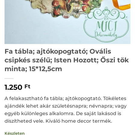
Fa tábla; ajtókopogtató; Ovális
csipkés szélű; Isten Hozott; Őszi tök
minta; 15*12,5cm
1.250
Ft
A felakasztható fa tábla; ajtókopogtató. Tökéletes
ajándék lehet akár születésnapra; névnapra; vagy
egyéb különleges alkalomra. De saját lakásod is
díszítheted vele. Kiváló home decor termék.
Készleten