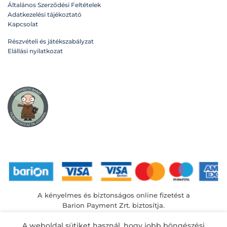
Általános Szerződési Feltételek
a
a
Adatkezelési tájékoztató
termékoldalon
termékoldalon
Kapcsolat
választhatók
választhatók
ki
ki
Részvételi és játékszabályzat
Elállási nyilatkozat
A kényelmes és biztonságos online fizetést a
Barion Payment Zrt. biztosítja.
MNB engedély száma: H-EN-I-1064/2013
A weboldal sütiket használ, hogy jobb böngészési