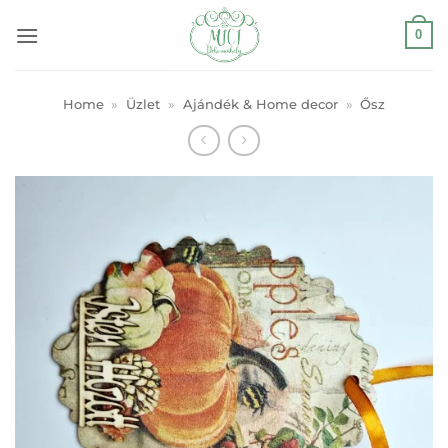
Skip
0
to
content
Home
»
Üzlet
»
Ajándék & Home decor
»
Ősz