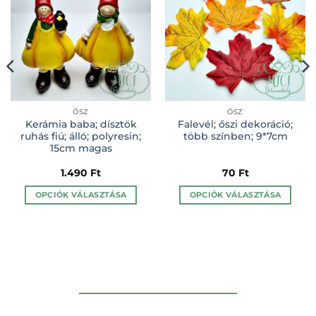
ŐSZ
ŐSZ
Kerámia baba; dísztök
Falevél; őszi dekoráció;
ruhás fiú; álló; polyresin;
több színben; 9*7cm
15cm magas
1.490
Ft
70
Ft
OPCIÓK VÁLASZTÁSA
OPCIÓK VÁLASZTÁSA
Ennek
Ennek
a
a
terméknek
terméknek
több
több
variációja
variációja
van.
van.
A
A
változatok
változatok