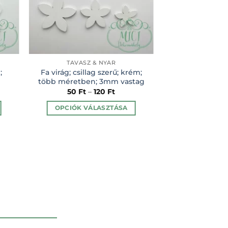
TAVASZ & NYÁR
TAVASZ 
;
Fa virág; csillag szerű; krém;
Fa virág; csilla
több méretben; 3mm vastag
több méretben
50
Ft
–
120
Ft
50
Ft
–
OPCIÓK VÁLASZTÁSA
OPCIÓK VÁ
Ennek
a
terméknek
több
variációja
van.
A
változatok
a
lon
termékoldalon