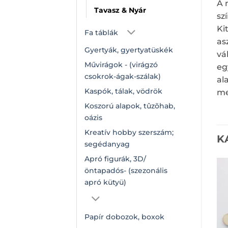
A 
Tavasz & Nyár
sz
Ki
Fa táblák
as
Gyertyák, gyertyatüskék
vá
Művirágok - (virágzó
eg
csokrok-ágak-szálak)
al
Kaspók, tálak, vödrök
me
Koszorú alapok, tûzõhab,
oázis
Kreatív hobby szerszám;
K
segédanyag
Apró figurák, 3D/
öntapadós- (szezonális
apró kütyü)
Papír dobozok, boxok