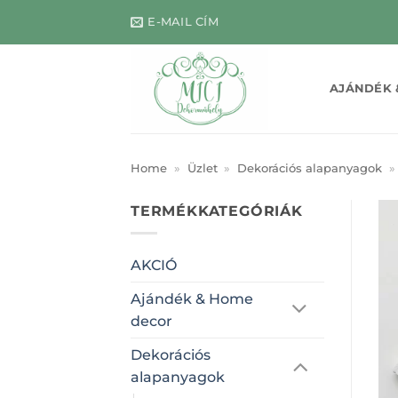
Skip
E-MAIL CÍM
to
content
AJÁNDÉK 
Home
»
Üzlet
»
Dekorációs alapanyagok
»
TERMÉKKATEGÓRIÁK
AKCIÓ
Ajándék & Home
decor
Dekorációs
alapanyagok