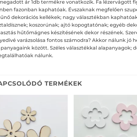
megadott ár 1db termékre vonatkozik. Fa lézervágott 
ínben fazonban kaphatóak. Évszaknak megfelően szuper
tűnő dekorációs kellékek; nagy választékban kaphatóak. 
ztaldísznek; koszorúnak; ajtó kopogtatónak; egyéb de
lasztás hűtőmágnes készítésének dekor részének. Szere
yedivé varázsolása fontos számodra? Akkor nálunk jó he
apanyagaink között. Széles választékkal alapanyagok; de
gtalálhatóak nálunk.
APCSOLÓDÓ TERMÉKEK