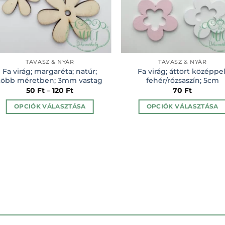
TAVASZ & NYÁR
TAVASZ & NYÁR
Fa virág; margaréta; natúr;
Fa virág; áttört középpel
több méretben; 3mm vastag
fehér/rózsaszín; 5cm
50
Ft
–
120
Ft
70
Ft
OPCIÓK VÁLASZTÁSA
OPCIÓK VÁLASZTÁSA
Ennek
Ennek
a
a
terméknek
terméknek
több
több
variációja
variációja
van.
van.
A
A
változatok
változatok
a
a
termékoldalon
termékolda