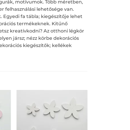
figurák, motívumok. Több méretben,
 felhasználási lehetősége van.
Egyedi fa tábla; kiegészítője lehet
korációs termékeknek. Kitűnő
tsz kreatívkodni? Az otthoni légkör
lyen jársz; nézz körbe dekorációs
korációs kiegészítők; kellékek