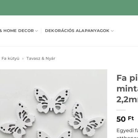
& HOME DECOR
DEKORÁCIÓS ALAPANYAGOK
Fa kütyü
»
Tavasz & Nyár
Fa pi
mintá
2,2m
50
Ft
Egyedi fa