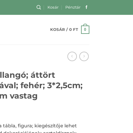
Kosár
Pénztár
0
KOSÁR /
0
FT
llangó; áttört
val; fehér; 3*2,5cm;
m vastag
 tábla, figura; kiegészítője lehet