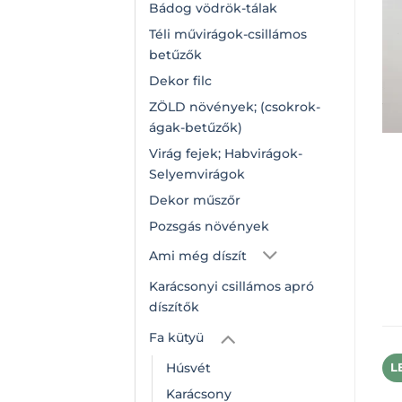
Bádog vödrök-tálak
Téli művirágok-csillámos
betűzők
Dekor filc
ZÖLD növények; (csokrok-
ágak-betűzők)
Virág fejek; Habvirágok-
Selyemvirágok
Dekor műszőr
Pozsgás növények
Ami még díszít
Karácsonyi csillámos apró
díszítők
Fa kütyü
Húsvét
L
Karácsony