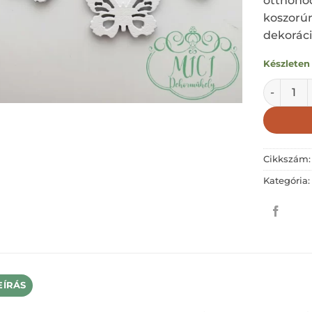
otthonod
koszorú
dekorác
Készleten
Fa pillan
Cikkszám
Kategória
EÍRÁS