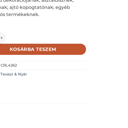
 dekorációjának; asztaldísznek;
nak; ajtó kopogtatónak; egyéb
iós termékeknek.
gó; áttört mintával; fehér; 3*2,5cm; 2,2mm vastag mennyiség
KOSÁRBA TESZEM
:
CRL4262
:
Tavasz & Nyár