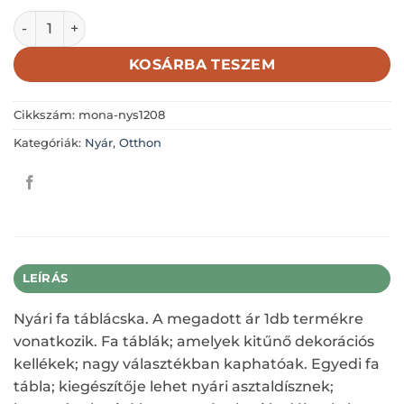
ÉDES OTTHON VIRÁGOS FAKARIKA SÁRGA TUKÁN 7,6X5,6
KOSÁRBA TESZEM
Cikkszám:
mona-nys1208
Kategóriák:
Nyár
,
Otthon
LEÍRÁS
Nyári fa táblácska. A megadott ár 1db termékre
vonatkozik. Fa táblák; amelyek kitűnő dekorációs
kellékek; nagy választékban kaphatóak. Egyedi fa
tábla; kiegészítője lehet nyári asztaldísznek;