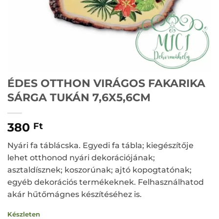
ÉDES OTTHON VIRÁGOS FAKARIKA
SÁRGA TUKÁN 7,6X5,6CM
380
Ft
Nyári fa táblácska. Egyedi fa tábla; kiegészítője
lehet otthonod nyári dekorációjának;
asztaldísznek; koszorúnak; ajtó kopogtatónak;
egyéb dekorációs termékeknek. Felhasználhatod
akár hűtőmágnes készítéséhez is.
Készleten