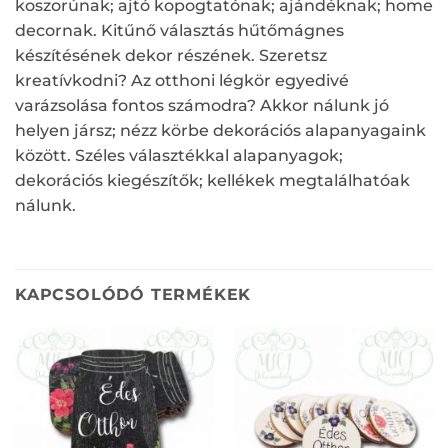
koszorúnak; ajtó kopogtatónak; ajándéknak; home
decornak. Kitűnő választás hűtőmágnes
készítésének dekor részének. Szeretsz
kreatívkodni? Az otthoni légkör egyedivé
varázsolása fontos számodra? Akkor nálunk jó
helyen jársz; nézz körbe dekorációs alapanyagaink
között. Széles választékkal alapanyagok;
dekorációs kiegészítők; kellékek megtalálhatóak
nálunk.
KAPCSOLÓDÓ TERMÉKEK