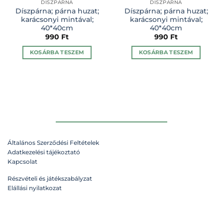
DÍSZPÁRNA
DÍSZPÁRNA
Díszpárna; párna huzat;
Díszpárna; párna huzat;
karácsonyi mintával;
karácsonyi mintával;
40*40cm
40*40cm
990
Ft
990
Ft
KOSÁRBA TESZEM
KOSÁRBA TESZEM
Általános Szerződési Feltételek
Adatkezelési tájékoztató
Kapcsolat
Részvételi és játékszabályzat
Elállási nyilatkozat