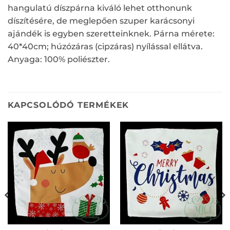
hangulatú díszpárna kiváló lehet otthonunk
díszítésére, de meglepően szuper karácsonyi
ajándék is egyben szeretteinknek. Párna mérete:
40*40cm; húzózáras (cipzáras) nyílással ellátva.
Anyaga: 100% poliészter.
KAPCSOLÓDÓ TERMÉKEK