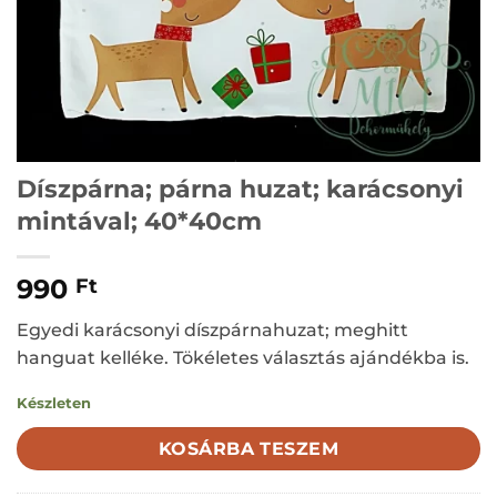
Díszpárna; párna huzat; karácsonyi
mintával; 40*40cm
990
Ft
Egyedi karácsonyi díszpárnahuzat; meghitt
hanguat kelléke. Tökéletes választás ajándékba is.
Készleten
KOSÁRBA TESZEM