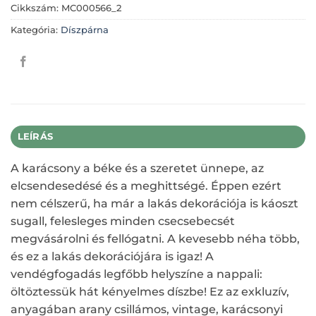
Cikkszám:
MC000566_2
Kategória:
Díszpárna
LEÍRÁS
A karácsony a béke és a szeretet ünnepe, az
elcsendesedésé és a meghittségé. Éppen ezért
nem célszerű, ha már a lakás dekorációja is káoszt
sugall, felesleges minden csecsebecsét
megvásárolni és fellógatni. A kevesebb néha több,
és ez a lakás dekorációjára is igaz! A
vendégfogadás legfőbb helyszíne a nappali:
öltöztessük hát kényelmes díszbe! Ez az exkluzív,
anyagában arany csillámos, vintage, karácsonyi