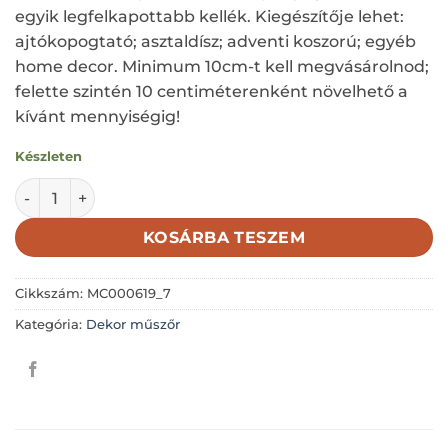
egyik legfelkapottabb kellék. Kiegészítője lehet:
ajtókopogtató; asztaldísz; adventi koszorú; egyéb
home decor. Minimum 10cm-t kell megvásárolnod;
felette szintén 10 centiméterenként növelhető a
kívánt mennyiségig!
Készleten
Dekor műszőr; rövid szőr; világos mustársárga; 8cm széle
KOSÁRBA TESZEM
Cikkszám:
MC000619_7
Kategória:
Dekor műszőr