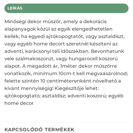
LEÍRÁS
Minőségi dekor műszőr, amely a dekorácis
alapanyagok közül az egyik elengedhetetlen
kellék, ha egyedi ajtókopogtatót, vagy asztaldíszt,
vagy egyéb home decort szeretnél készíteni az
adventi, karácsonyi téli időszakban. Bevonhatunk
vele szalmakoszorút, vagy hungarocell koszorú
alapot. A megadott ár, 1méter dekor műszőrre
vonatkozik, minimum 10cm-t kell megvaásárolnod;
felette szintén 10 centiméterenként növelhető a
kívánt mennyiségig! Kiegészítője lehet:
ajtókopogtató; asztaldísz; adventi koszorú; egyéb
home decor
KAPCSOLÓDÓ TERMÉKEK