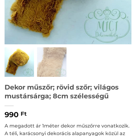
Dekor műszőr; rövid szőr; világos
mustársárga; 8cm szélességű
990
Ft
A megadott ár 1méter dekor műszőrre vonatkozik.
A téli, karácsonyi dekorácis alapanyagok közül az