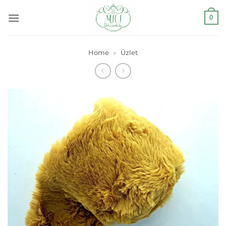
Skip
0
to
content
Home
»
Üzlet