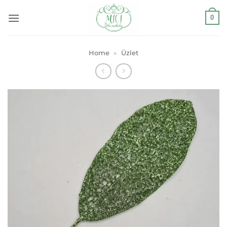
Skip
0
to
content
Home
»
Üzlet