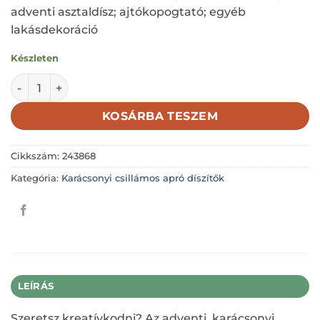
adventi asztaldísz; ajtókopogtató; egyéb
lakásdekoráció
Készleten
Csillámos - Glitteres levél; zöld; 6*14cm; betűzős; műanya
KOSÁRBA TESZEM
Cikkszám:
243868
Kategória:
Karácsonyi csillámos apró díszítők
LEÍRÁS
Szeretsz kreatívkodni? Az adventi, karácsonyi