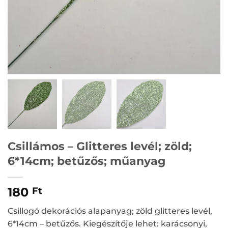
Csillámos – Glitteres levél; zöld;
6*14cm; betűzős; műanyag
180
Ft
Csillogó dekorációs alapanyag; zöld glitteres levél,
6*14cm – betűzős. Kiegészítője lehet: karácsonyi,