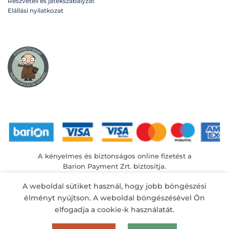
Részvételi és játékszabályzat
Elállási nyilatkozat
A kényelmes és biztonságos online fizetést a
Barion Payment Zrt. biztosítja.
MNB engedély száma: H-EN-I-1064/2013
A weboldal sütiket használ, hogy jobb böngészési
élményt nyújtson. A weboldal böngészésével Ön
elfogadja a cookie-k használatát.