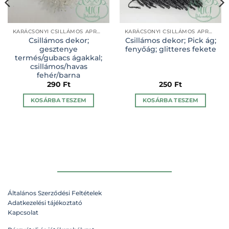
KARÁCSONYI CSILLÁMOS APRÓ DÍSZÍTŐK
KARÁCSONYI CSILLÁMOS APRÓ DÍSZÍTŐK
Csillámos dekor;
Csillámos dekor; Pick ág;
gesztenye
fenyőág; glitteres fekete
termés/gubacs ágakkal;
csillámos/havas
fehér/barna
290
Ft
250
Ft
KOSÁRBA TESZEM
KOSÁRBA TESZEM
Általános Szerződési Feltételek
Adatkezelési tájékoztató
n
Kapcsolat