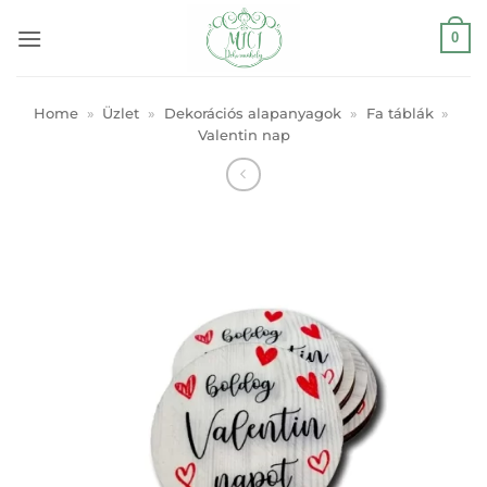
Skip
0
to
content
Home
»
Üzlet
»
Dekorációs alapanyagok
»
Fa táblák
»
Valentin nap