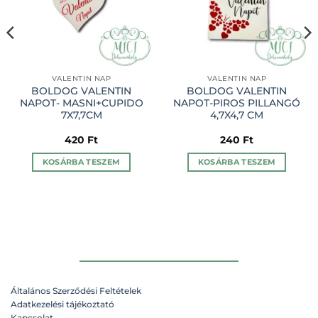
VALENTIN NAP
VALENTIN NAP
BOLDOG VALENTIN
BOLDOG VALENTIN
NAPOT- MASNI+CUPIDO
NAPOT-PIROS PILLANGÓ
7X7,7CM
4,7X4,7 CM
420
Ft
240
Ft
KOSÁRBA TESZEM
KOSÁRBA TESZEM
Általános Szerződési Feltételek
Adatkezelési tájékoztató
Kapcsolat