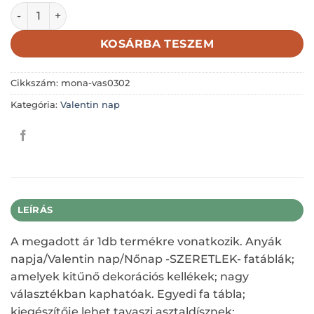
BOLDOG VALENTIN NAPOT 5X5CM mennyiség
KOSÁRBA TESZEM
Cikkszám:
mona-vas0302
Kategória:
Valentin nap
LEÍRÁS
A megadott ár 1db termékre vonatkozik. Anyák
napja/Valentin nap/Nőnap -SZERETLEK- fatáblák;
amelyek kitűnő dekorációs kellékek; nagy
választékban kaphatóak. Egyedi fa tábla;
kiegészítője lehet tavaszi asztaldísznek;