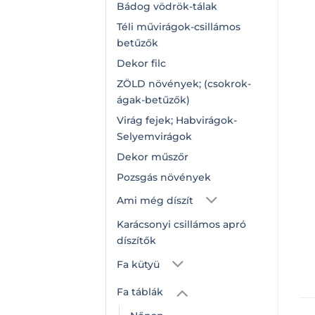
Bádog vödrök-tálak
Téli művirágok-csillámos
betűzők
Dekor filc
ZÖLD növények; (csokrok-
ágak-betűzők)
Virág fejek; Habvirágok-
Selyemvirágok
Dekor műszőr
Pozsgás növények
Ami még díszít
Karácsonyi csillámos apró
díszítők
Fa kütyü
Fa táblák