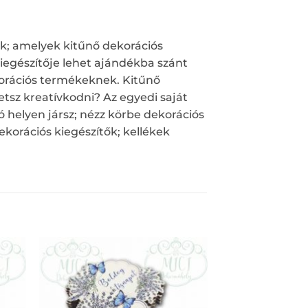
ák; amelyek kitűnő dekorációs
kiegészítője lehet ajándékba szánt
korációs termékeknek. Kitűnő
tsz kreatívkodni? Az egyedi saját
 helyen jársz; nézz körbe dekorációs
korációs kiegészítők; kellékek