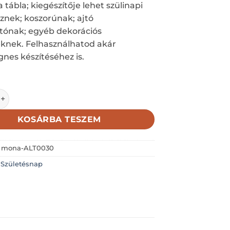
 tábla; kiegészítője lehet szülinapi
sznek; koszorúnak; ajtó
tónak; egyéb dekorációs
knek. Felhasználhatod akár
es készítéséhez is.
ZÜLETÉSNAPOT KESKENY KIS BILÉTA 1,6X5,6 CM mennyiség
KOSÁRBA TESZEM
:
mona-ALT0030
:
Születésnap