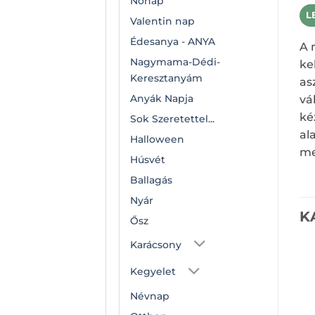
Nőnap
L
Valentin nap
Édesanya - ANYA
A 
Nagymama-Dédi-
ke
Keresztanyám
as
Anyák Napja
vá
ké
Sok Szeretettel...
al
Halloween
me
Húsvét
Ballagás
Nyár
K
Ősz
Karácsony
Kegyelet
Névnap