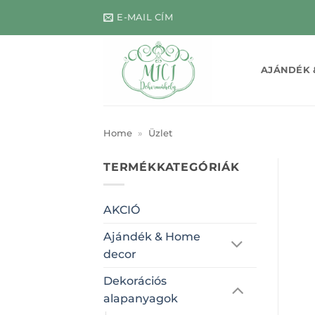
Skip
E-MAIL CÍM
to
content
AJÁNDÉK 
Home
»
Üzlet
TERMÉKKATEGÓRIÁK
AKCIÓ
Ajándék & Home
decor
Dekorációs
alapanyagok