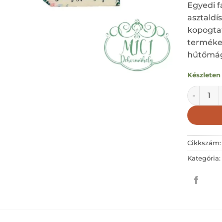
Egyedi fa
asztaldí
kopogta
terméke
hűtőmágn
Készleten
BOLDOG S
Cikkszám
Kategória