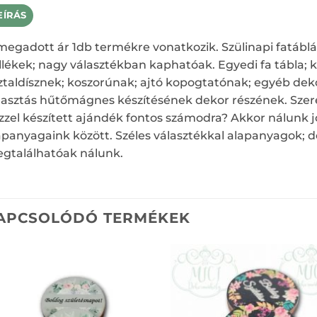
EÍRÁS
megadott ár 1db termékre vonatkozik. Szülinapi fatábl
llékek; nagy választékban kaphatóak. Egyedi fa tábla; 
ztaldísznek; koszorúnak; ajtó kopogtatónak; egyéb de
lasztás hűtőmágnes készítésének dekor részének. Szere
zzel készített ajándék fontos számodra? Akkor nálunk jó
apanyagaink között. Széles választékkal alapanyagok; de
gtalálhatóak nálunk.
APCSOLÓDÓ TERMÉKEK