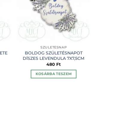
SZÜLETÉSNAP
SZÜLET
ETE
BOLDOG SZÜLETÉSNAPOT
Boldog szülin
DÍSZES LEVENDULA 7X7,5CM
dupla beszúr
480
Ft
60
KOSÁRBA TESZEM
KOSÁRBA