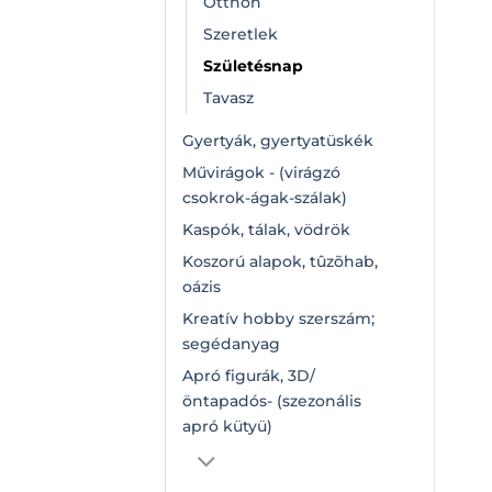
Otthon
Szeretlek
Születésnap
Tavasz
Gyertyák, gyertyatüskék
Művirágok - (virágzó
csokrok-ágak-szálak)
Kaspók, tálak, vödrök
Koszorú alapok, tûzõhab,
oázis
Kreatív hobby szerszám;
segédanyag
Apró figurák, 3D/
öntapadós- (szezonális
apró kütyü)