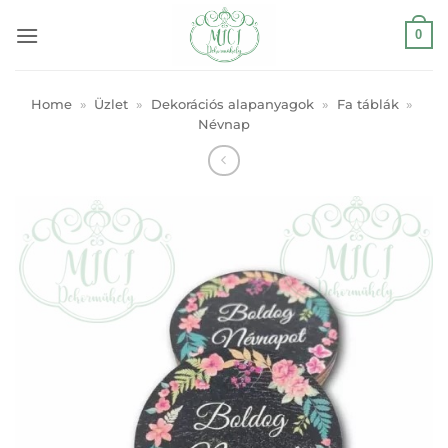
Skip
0
to
content
Home
»
Üzlet
»
Dekorációs alapanyagok
»
Fa táblák
»
Névnap