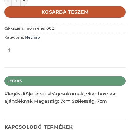
KOSÁRBA TESZEM
Cikkszám:
mona-nes1002
Kategória:
Névnap
LEÍRÁS
Kiegészítõje lehet virágcsokornak, virágboxnak,
ajándéknak Magasság: 7cm Szélesség: 7cm
KAPCSOLÓDÓ TERMÉKEK