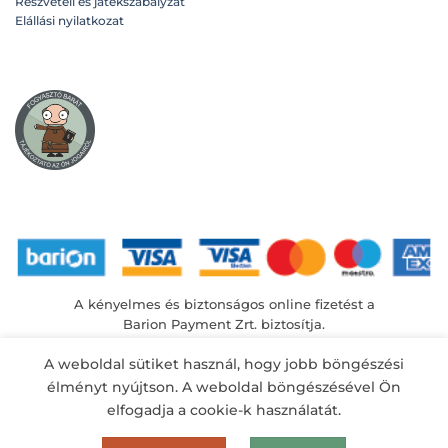
Részvételi és játékszabályzat
Elállási nyilatkozat
A kényelmes és biztonságos online fizetést a
Barion Payment Zrt. biztosítja.
MNB engedély száma: H-EN-I-1064/2013
A weboldal sütiket használ, hogy jobb böngészési
élményt nyújtson. A weboldal böngészésével Ön
elfogadja a cookie-k használatát.