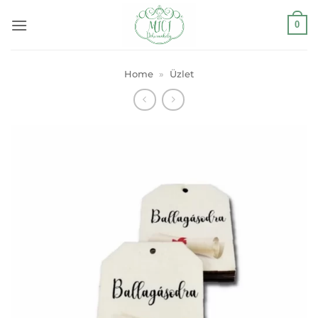
Skip
0
to
content
Home
»
Üzlet