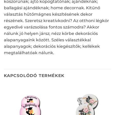
koszorúnak; ajtó kopogtatónak; ajándéknak;
ballagási ajándéknak; home decornak. Kitűnő
választás hűtőmágnes készítésének dekor
részének. Szeretsz kreatívkodni? Az otthoni légkör
egyedivé varázsolása fontos számodra? Akkor
nálunk jó helyen jársz; nézz körbe dekorációs
alapanyagaink között. Széles választékkal
alapanyagok; dekorációs kiegészítők; kellékek
megtalálhatóak nálunk.
KAPCSOLÓDÓ TERMÉKEK