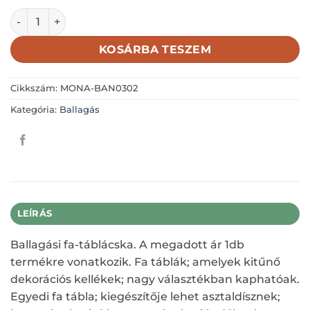
BILÉTA-BALLAGÁSODRA (OKLEVÉL) 5,4X4,6CM mennyiség
KOSÁRBA TESZEM
Cikkszám:
MONA-BAN0302
Kategória:
Ballagás
LEÍRÁS
Ballagási fa-táblácska. A megadott ár 1db
termékre vonatkozik. Fa táblák; amelyek kitűnő
dekorációs kellékek; nagy választékban kaphatóak.
Egyedi fa tábla; kiegészítője lehet asztaldísznek;