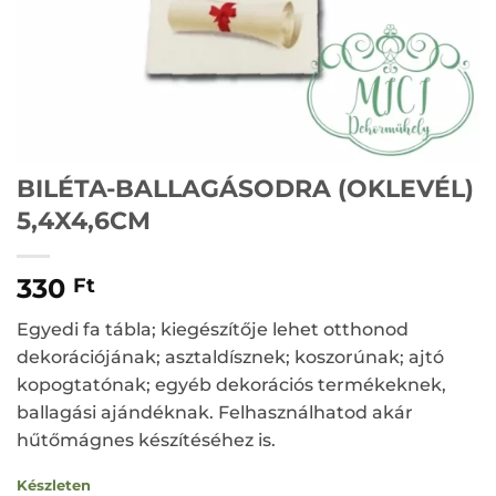
BILÉTA-BALLAGÁSODRA (OKLEVÉL)
5,4X4,6CM
330
Ft
Egyedi fa tábla; kiegészítője lehet otthonod
dekorációjának; asztaldísznek; koszorúnak; ajtó
kopogtatónak; egyéb dekorációs termékeknek,
ballagási ajándéknak. Felhasználhatod akár
hűtőmágnes készítéséhez is.
Készleten