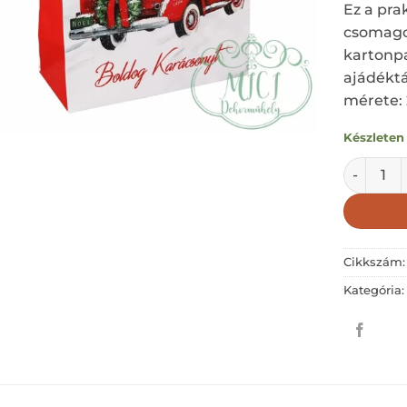
Ez a pra
csomago
kartonpa
ajádéktá
mérete:
Készleten
Ajándék t
Cikkszám
Kategória