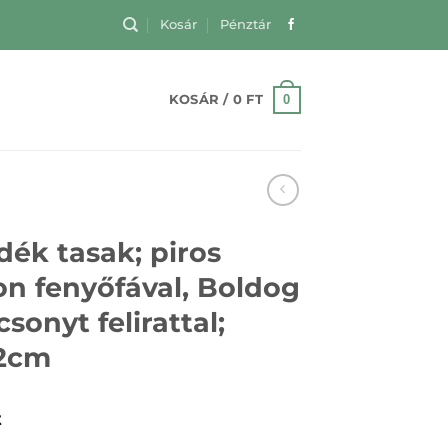
Kosár
Pénztár
0
KOSÁR /
0
FT
dék tasak; piros
on fenyőfával, Boldog
sonyt felirattal;
2cm
t