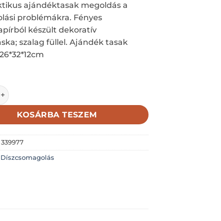
ktikus ajándéktasak megoldás a
lási problémákra. Fényes
pírból készült dekoratív
ska; szalag füllel. Ajándék tasak
 26*32*12cm
asak; piros furgon fenyőfával, Boldog Karácsonyt felirattal;
KOSÁRBA TESZEM
:
339977
:
Díszcsomagolás