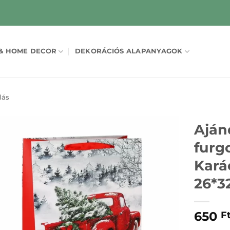
& HOME DECOR
DEKORÁCIÓS ALAPANYAGOK
lás
Aján
furg
Karác
26*3
650
F