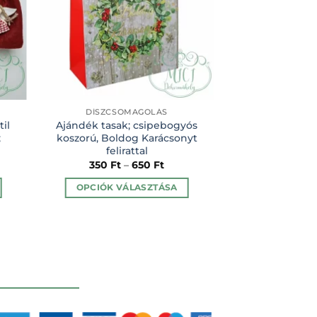
DÍSZCSOMAGOLÁS
DÍSZCSO
til
Ajándék tasak; csipebogyós
Organza tasak
;
koszorú, Boldog Karácsonyt
díszcsomagolás
felirattal
hold-csillagok 
350
Ft
–
650
Ft
19
OPCIÓK VÁLASZTÁSA
KOSÁRBA
Ennek
a
terméknek
több
variációja
van.
A