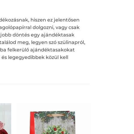
dékozásnak, hiszen ez jelentősen
golópapírral dolgozni, vagy csak
egjobb döntés egy ajándéktasak
alálod meg, legyen szó szülinapról,
kba felkerülő ajándéktasakokat
és legegyedibbek közül kell