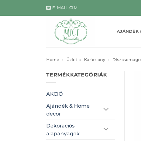
Skip
E-MAIL CÍM
to
content
AJÁNDÉK 
Home
»
Üzlet
»
Karácsony
»
Díszcsomago
TERMÉKKATEGÓRIÁK
AKCIÓ
Ajándék & Home
decor
Dekorációs
alapanyagok