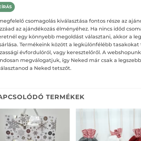
EÍRÁS
megfelelő csomagolás kiválasztása fontos része az aján
zzáad az ajándékozás élményéhez. Ha nincs időd csoma
eretnél egy könnyebb megoldást választani, akkor a l
sárlása. Termékeink között a legkülönfélébb tasakokat t
zassági évfordulóról, vagy keresztelőről. A webshopun
ndosan megválogatjuk, így Neked már csak a legszebb 
választanod a Neked tetszőt.
APCSOLÓDÓ TERMÉKEK