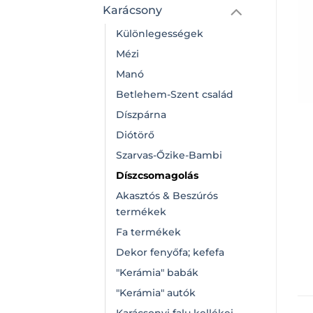
Karácsony
Különlegességek
Mézi
Manó
Betlehem-Szent család
Díszpárna
Diótörő
Szarvas-Őzike-Bambi
Díszcsomagolás
Akasztós & Beszúrós
termékek
Fa termékek
Dekor fenyőfa; kefefa
"Kerámia" babák
"Kerámia" autók