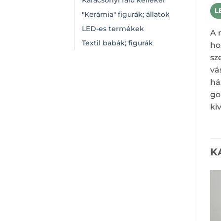
Karácsonyi falu kellékei
L
"Kerámia" figurák; állatok
LED-es termékek
A 
Textil babák; figurák
ho
sz
vá
há
go
ki
K